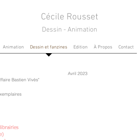
Cécile Rousset
Dessin - Animation
Animation
Dessin et fanzines
Edition
À Propos
Contact
Avril 2023
affaire Bastien Vivès"
exemplaires
ibrairies
e)