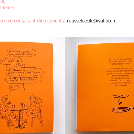
me)
 (10ème)
 en me contactant directement à
roussetcecile@yahoo.fr